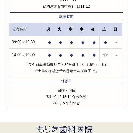
〒811-3103
福岡県古賀市中央3丁目11-12
診療時間
診察時間
月
火
水
木
金
土
日
●
●
●
●
●
●
-
09:00～12:30
●
●
●
●
●
☆
-
14:00～19:00
※受付は診療時間終了の30分前までにお願いします
☆土曜の午後は予約患者のみで終了です
休診日
日曜・祝日
7/9,10,12,13,14 午後休診
7/11,15 午前休診